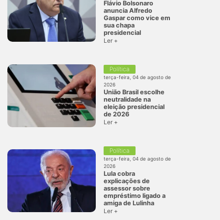
Flávio Bolsonaro
anuncia Alfredo
Gaspar como vice em
sua chapa
presidencial
Ler +
Política
terça-feira, 04 de agosto de
2026
União Brasil escolhe
neutralidade na
eleição presidencial
de 2026
Ler +
Política
terça-feira, 04 de agosto de
2026
Lula cobra
explicações de
assessor sobre
empréstimo ligado a
amiga de Lulinha
Ler +