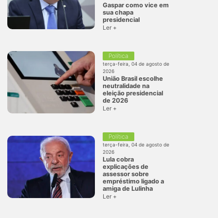
Gaspar como vice em
sua chapa
presidencial
Ler +
Política
terça-feira, 04 de agosto de
2026
União Brasil escolhe
neutralidade na
eleição presidencial
de 2026
Ler +
Política
terça-feira, 04 de agosto de
2026
Lula cobra
explicações de
assessor sobre
empréstimo ligado a
amiga de Lulinha
Ler +