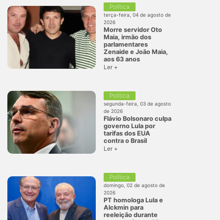
Política
terça-feira, 04 de agosto de
2026
Morre servidor Oto
Maia, irmão dos
parlamentares
Zenaide e João Maia,
aos 63 anos
Ler +
Política
segunda-feira, 03 de agosto
de 2026
Flávio Bolsonaro culpa
governo Lula por
tarifas dos EUA
contra o Brasil
Ler +
Política
domingo, 02 de agosto de
2026
PT homologa Lula e
Alckmin para
reeleição durante