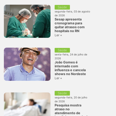
Saúde
segunda-feira, 03 de agosto
de 2026
Sesap apresenta
cronograma para
quitar atrasos com
hospitais no RN
Ler +
Saúde
sexta-feira, 24 de julho de
2026
João Gomes é
internado com
influenza e cancela
shows no Nordeste
Ler +
Saúde
segunda-feira, 20 de julho
de 2026
Pesquisa mostra
atraso no
atendimento de