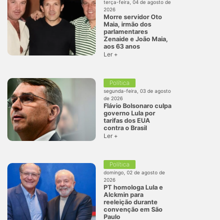
terça-feira, 04 de agosto de
2026
Morre servidor Oto
Maia, irmão dos
parlamentares
Zenaide e João Maia,
aos 63 anos
Ler +
Política
segunda-feira, 03 de agosto
de 2026
Flávio Bolsonaro culpa
governo Lula por
tarifas dos EUA
contra o Brasil
Ler +
Política
domingo, 02 de agosto de
2026
PT homologa Lula e
Alckmin para
reeleição durante
convenção em São
Paulo