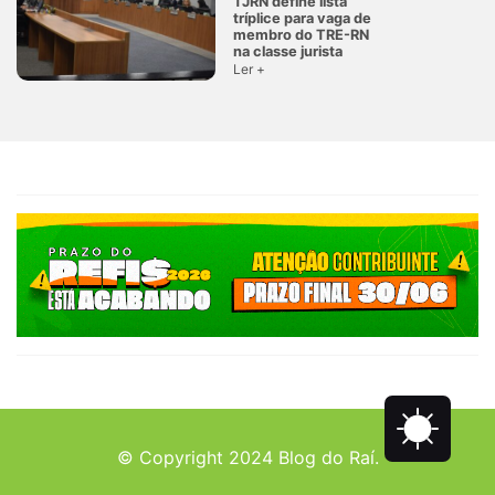
TJRN define lista
tríplice para vaga de
membro do TRE-RN
na classe jurista
Ler +
© Copyright 2024 Blog do Raí.